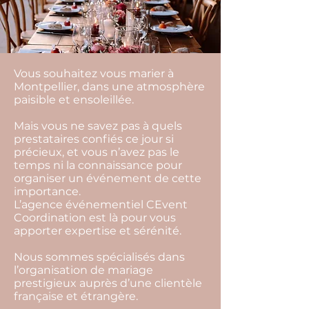
Photo credit Sébastien Renucci
Vous souhaitez vous marier à
Montpellier, dans une atmosphère
paisible et ensoleillée.
Mais vous ne savez pas à quels
prestataires confiés ce jour si
précieux, et vous n’avez pas le
temps ni la connaissance pour
organiser un événement de cette
importance.
L’agence événementiel CEvent
Coordination est là pour vous
apporter expertise et sérénité.
Nous sommes spécialisés dans
l’organisation de mariage
prestigieux auprès d’une clientèle
française et étrangère.