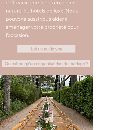
châteaux, domaines en pleine
nature, ou hôtels de luxe. Nous
pouvons aussi vous aider à
aménager votre propriété pour
l’occasion.
Let us guide you
Qu'est-ce qu'une organisatrice de mariage ?