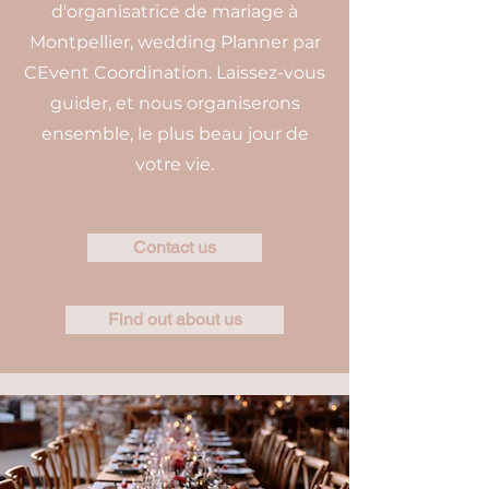
d'organisatrice de mariage à
Montpellier, wedding Planner par
CEvent Coordination. Laissez-vous
guider, et nous organiserons
ensemble, le plus beau jour de
votre vie.
Contact us
Find out about us