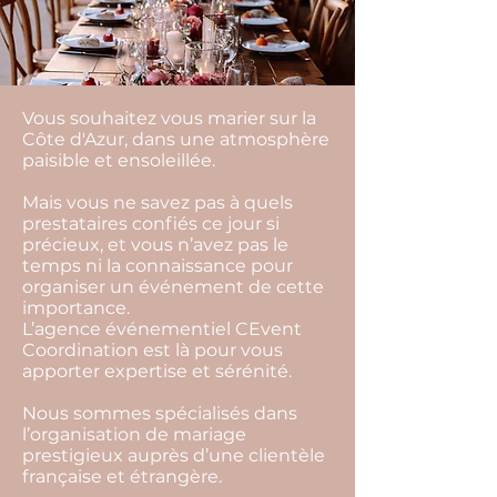
Photo credit Sébastien Renucci
Vous souhaitez vous marier sur la
Côte d'Azur, dans une atmosphère
paisible et ensoleillée.
Mais vous ne savez pas à quels
prestataires confiés ce jour si
précieux, et vous n’avez pas le
temps ni la connaissance pour
organiser un événement de cette
importance.
L’agence événementiel CEvent
Coordination est là pour vous
apporter expertise et sérénité.
Nous sommes spécialisés dans
l’organisation de mariage
prestigieux auprès d’une clientèle
française et étrangère.