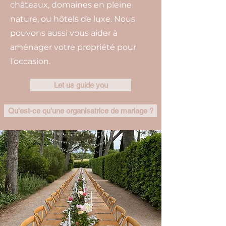
châteaux, domaines en pleine
nature, ou hôtels de luxe. Nous
pouvons aussi vous aider à
aménager votre propriété pour
l’occasion.
Let us guide you
Qu'est-ce qu'une organisatrice de mariage ?