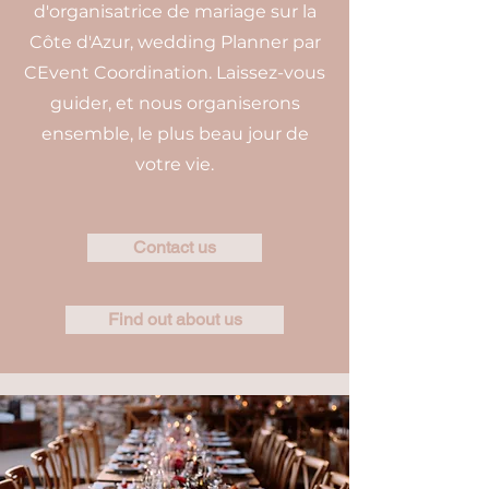
d'organisatrice de mariage sur la
Côte d'Azur, wedding Planner par
CEvent Coordination. Laissez-vous
guider, et nous organiserons
ensemble, le plus beau jour de
votre vie.
Contact us
Find out about us