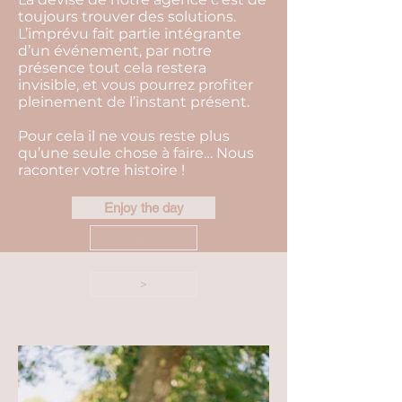
toujours trouver des solutions.
L’imprévu fait partie intégrante
d’un événement, par notre
présence tout cela restera
invisible, et vous pourrez profiter
pleinement de l’instant présent.
Pour cela il ne vous reste plus
qu’une seule chose à faire… Nous
raconter votre histoire !
Enjoy the day
<
>