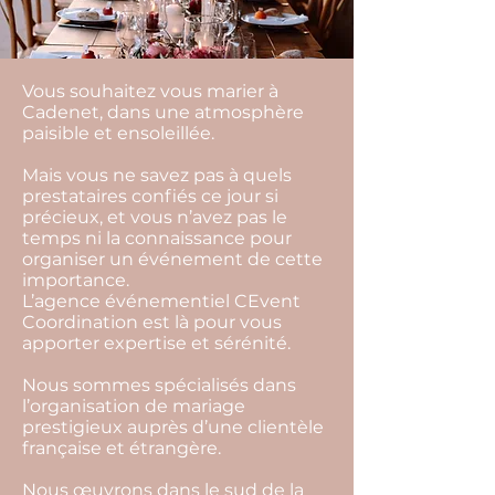
Photo credit Sébastien Renucci
Vous souhaitez vous marier à
Cadenet, dans une atmosphère
paisible et ensoleillée.
Mais vous ne savez pas à quels
prestataires confiés ce jour si
précieux, et vous n’avez pas le
temps ni la connaissance pour
organiser un événement de cette
importance.
L’agence événementiel CEvent
Coordination est là pour vous
apporter expertise et sérénité.
Nous sommes spécialisés dans
l’organisation de mariage
prestigieux auprès d’une clientèle
française et étrangère.
Nous œuvrons dans le sud de la