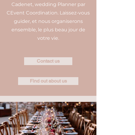
Cadenet, wedding Planner par
CEvent Coordination. Laissez-vous
guider, et nous organiserons
ensemble, le plus beau jour de
votre vie.
Contact us
Find out about us