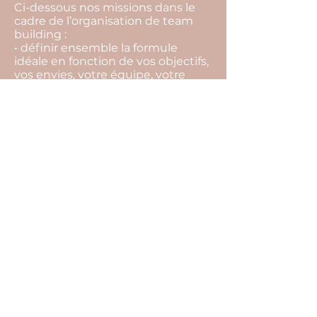
Ci-dessous nos missions dans le
cadre de l’organisation de team
building :
• définir ensemble la formule
idéale en fonction de vos objectifs,
vos envies, votre équipe, votre
budget,
• rechercher l’ensemble des
prestataires,
• vous aider à les sélectionner, et
choisir la meilleure offre,
• vous conseiller tout au long du
projet pour ne rien laisser au
hasard (inaptitude à faire certaines
activités, restrictions
alimentaires…),
• suivre l’ensemble des
prestataires et contrats jusqu’au
jour J,
• édition de votre programme
détaillé.
Cliquez sur les boutons ci-dessus
pour remplir notre formulaire de