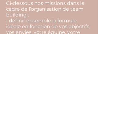
Ci-dessous nos missions dans le
cadre de l’organisation de team
building :
• définir ensemble la formule
idéale en fonction de vos objectifs,
vos envies, votre équipe, votre
budget,
• rechercher l’ensemble des
prestataires,
• vous aider à les sélectionner, et
choisir la meilleure offre,
• vous conseiller tout au long du
projet pour ne rien laisser au
hasard (inaptitude à faire certaines
activités, restrictions
alimentaires…),
• suivre l’ensemble des
prestataires et contrats jusqu’au
jour J,
• édition de votre programme
détaillé.
Cliquez sur les boutons ci-dessus
pour remplir notre formulaire de