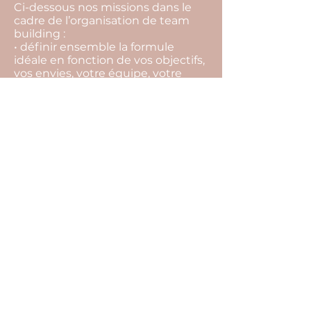
Ci-dessous nos missions dans le
cadre de l’organisation de team
building :
• définir ensemble la formule
idéale en fonction de vos objectifs,
vos envies, votre équipe, votre
budget,
• rechercher l’ensemble des
prestataires,
• vous aider à les sélectionner, et
choisir la meilleure offre,
• vous conseiller tout au long du
projet pour ne rien laisser au
hasard (inaptitude à faire certaines
activités, restrictions
alimentaires…),
• suivre l’ensemble des
prestataires et contrats jusqu’au
jour J,
• édition de votre programme
détaillé.
Cliquez sur les boutons ci-dessus
pour remplir notre formulaire de