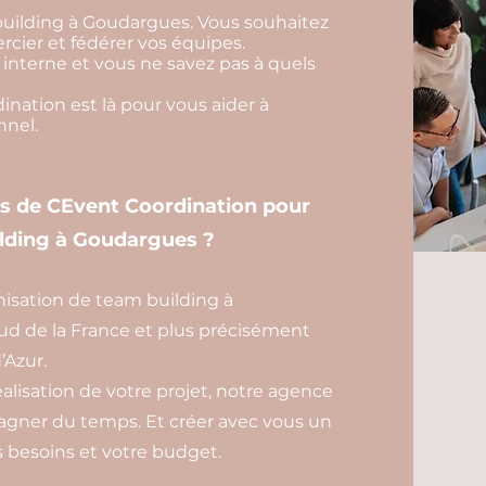
building à Goudargues. Vous souhaitez
cier et fédérer vos équipes.
interne et vous ne savez pas à quels
ation est là pour vous aider à
nnel.
es de CEvent Coordination pour
ilding à Goudargues ?
isation de team building à
d de la France et plus précisément
’Azur.
éalisation de votre projet, notre agence
gagner du temps. Et créer avec vous un
besoins et votre budget.