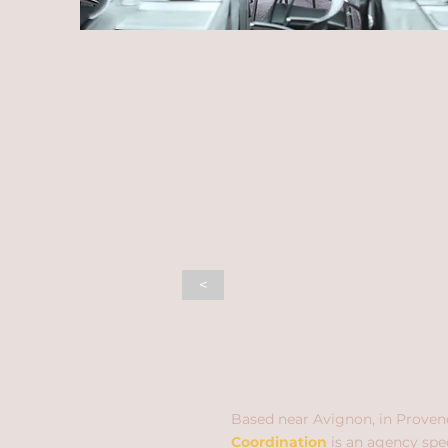
<
Based near Avignon, in Proven
Coordination
is an agency spec