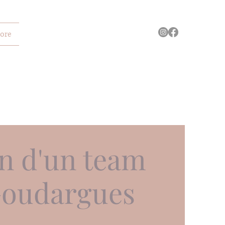
ore
n d'un team
Goudargues