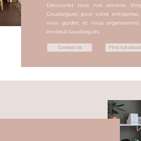
Découvrez tous nos services d'or
Goudargues pour votre entreprise, 
vous guider, et nous organiseron
envies.à Goudargues.
Contact us
Find out about