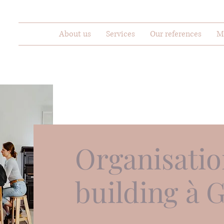
About us
Services
Our references
M
Organisatio
building à 