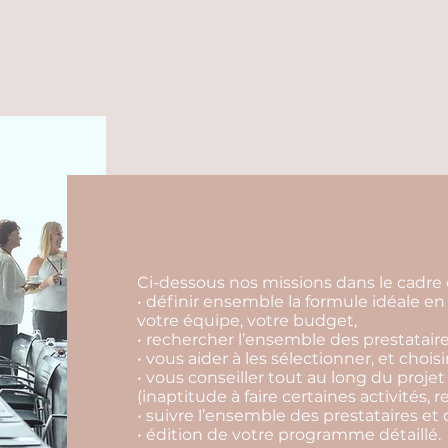
Ci-dessous nos missions dans le cadre 
• définir ensemble la formule idéale en 
votre équipe, votre budget,
• rechercher l’ensemble des prestataire
• vous aider à les sélectionner, et choisi
• vous conseiller tout au long du projet
(inaptitude à faire certaines activités, r
• suivre l’ensemble des prestataires et 
• édition de votre programme détaillé.