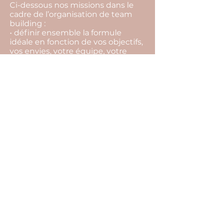
Ci-dessous nos missions dans le
cadre de l’organisation de team
building :
• définir ensemble la formule
idéale en fonction de vos objectifs,
vos envies, votre équipe, votre
budget,
• rechercher l’ensemble des
prestataires,
• vous aider à les sélectionner, et
choisir la meilleure offre,
• vous conseiller tout au long du
projet pour ne rien laisser au
hasard (inaptitude à faire certaines
activités, restrictions
alimentaires…),
• suivre l’ensemble des
prestataires et contrats jusqu’au
jour J,
• édition de votre programme
détaillé.
Cliquez sur les boutons ci-dessus
pour remplir notre formulaire de