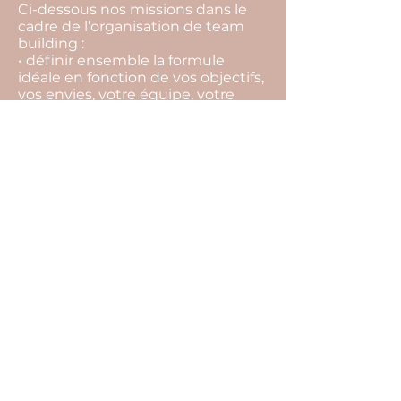
Ci-dessous nos missions dans le
cadre de l’organisation de team
building :
• définir ensemble la formule
idéale en fonction de vos objectifs,
vos envies, votre équipe, votre
budget,
• rechercher l’ensemble des
prestataires,
• vous aider à les sélectionner, et
choisir la meilleure offre,
• vous conseiller tout au long du
projet pour ne rien laisser au
hasard (inaptitude à faire certaines
activités, restrictions
alimentaires…),
• suivre l’ensemble des
prestataires et contrats jusqu’au
jour J,
• édition de votre programme
détaillé.
Cliquez sur les boutons ci-dessus
pour remplir notre formulaire de