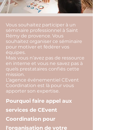
Vous souhaitez participer à un
séminaire professionnel à Saint
Rémy de provence. Vous
souhaitez organiser ce séminaire
pour motiver et fédérer vos
équipes.
Mais vous n’avez pas de ressource
en interne et vous ne savez pas à
quels prestataires confiés cette
mission.
L’agence événementiel CEvent
Coordination est là pour vous
apporter son expertise.
Pourquoi faire appel aux
services de CEvent
Coordination pour
l'organisation de votre