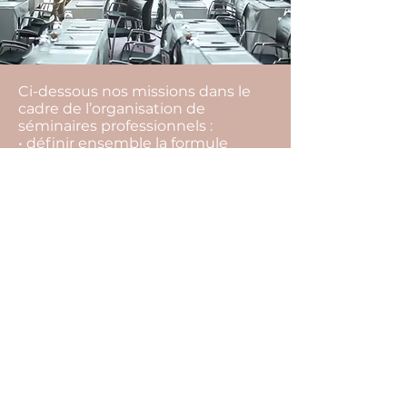
Ci-dessous nos missions dans le
cadre de l’organisation de
séminaires professionnels :
• définir ensemble la formule
idéale en fonction de vos objectifs,
vos envies, votre équipe, votre
budget,
• rechercher l’ensemble des
prestataires,
• vous aider à les sélectionner, et
choisir la meilleure offre,
• vous conseiller tout au long du
projet pour ne rien laisser au
hasard (inaptitude à faire certaines
activités, restrictions
alimentaires…),
• suivre l’ensemble des
prestataires et contrats jusqu’au
jour J,