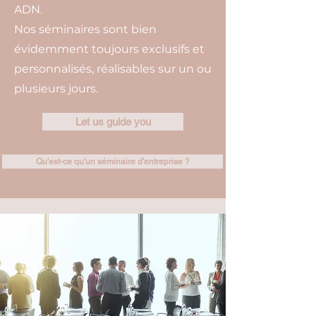
ADN.
Nos séminaires sont bien
évidemment toujours exclusifs et
personnalisés, réalisables sur un ou
plusieurs jours.
Let us guide you
Qu'est-ce qu'un séminaire d'entreprise ?