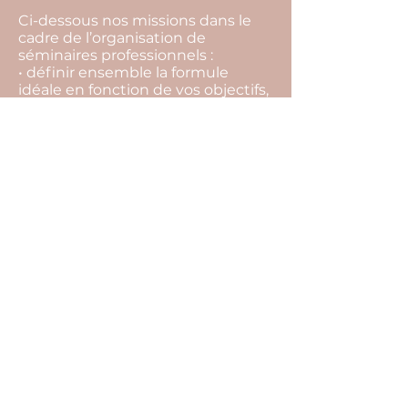
Ci-dessous nos missions dans le
cadre de l’organisation de
séminaires professionnels :
• définir ensemble la formule
idéale en fonction de vos objectifs,
vos envies, votre équipe, votre
budget,
• rechercher l’ensemble des
prestataires,
• vous aider à les sélectionner, et
choisir la meilleure offre,
• vous conseiller tout au long du
projet pour ne rien laisser au
hasard (inaptitude à faire certaines
activités, restrictions
alimentaires…),
• suivre l’ensemble des
prestataires et contrats jusqu’au
jour J,
• édition de votre programme
détaillé.
Cliquez ici pour remplir notre