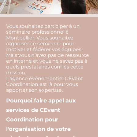
Vous souhaitez participer à un
séminaire professionnel à
Montpellier. Vous souhaitez
organiser ce séminaire pour
motiver et fédérer vos équipes.
Mais vous n’avez pas de ressource
en interne et vous ne savez pas à
quels prestataires confiés cette
mission.
L’agence événementiel CEvent
Coordination est là pour vous
apporter son expertise.
Pourquoi faire appel aux
services de CEvent
Coordination pour
l'organisation de votre