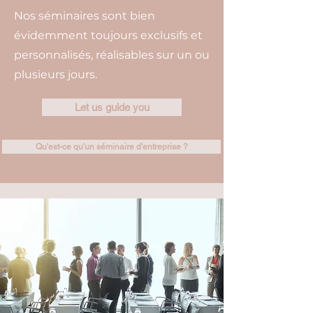
Nos séminaires sont bien
évidemment toujours exclusifs et
personnalisés, réalisables sur un ou
plusieurs jours.
Let us guide you
Qu'est-ce qu'un séminaire d'entreprise ?