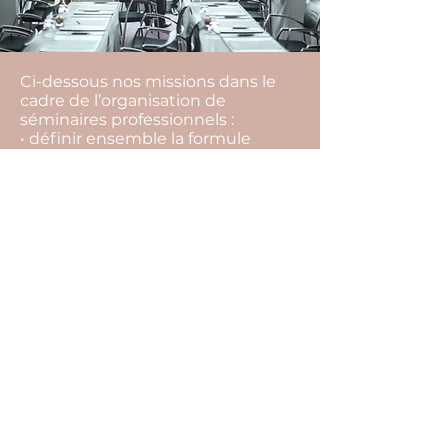
Ci-dessous nos missions dans le
cadre de l’organisation de
séminaires professionnels :
• définir ensemble la formule
idéale en fonction de vos objectifs,
vos envies, votre équipe, votre
budget,
• rechercher l’ensemble des
prestataires,
• vous aider à les sélectionner, et
choisir la meilleure offre,
• vous conseiller tout au long du
projet pour ne rien laisser au
hasard (inaptitude à faire certaines
activités, restrictions
alimentaires…),
• suivre l’ensemble des
prestataires et contrats jusqu’au
jour J,
• édition de votre programme