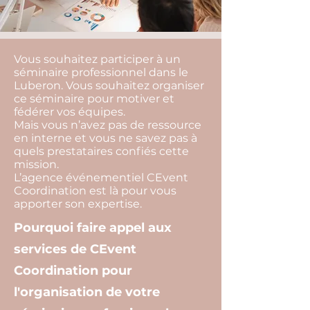
Vous souhaitez participer à un
séminaire professionnel dans le
Luberon. Vous souhaitez organiser
ce séminaire pour motiver et
fédérer vos équipes.
Mais vous n’avez pas de ressource
en interne et vous ne savez pas à
quels prestataires confiés cette
mission.
L’agence événementiel CEvent
Coordination est là pour vous
apporter son expertise.
Pourquoi faire appel aux
services de CEvent
Coordination pour
l'organisation de votre