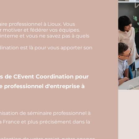
ire professionnel à Lioux. Vous
 motiver et fédérer vos équipes.
interne et vous ne savez pas à quels
nation est là pour vous apporter son
es de CEvent Coordination pour
e professionnel d'entreprise à
isation de séminaire professionnel à
a France et plus précisément dans la