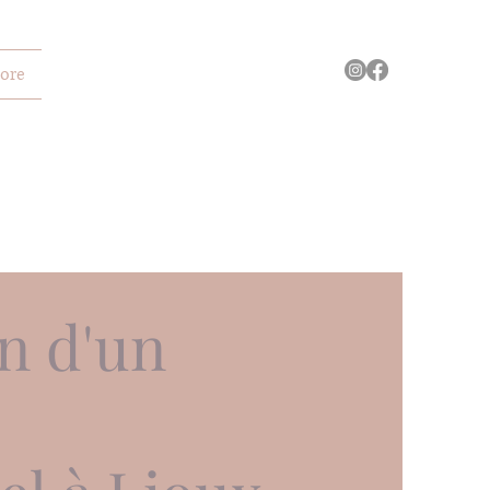
ore
n d'un