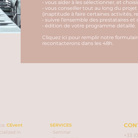
• vous aider à les sélectionner, et choisi
• vous conseiller tout au long du projet
(inaptitude à faire certaines activités, r
• suivre l’ensemble des prestataires et 
• édition de votre programme détaillé.
Cliquez ici pour remplir notre formula
recontacterons dans les 48h.
CON
ce,
CEvent
SERVICES
ialized in
- Seminar
+33 (