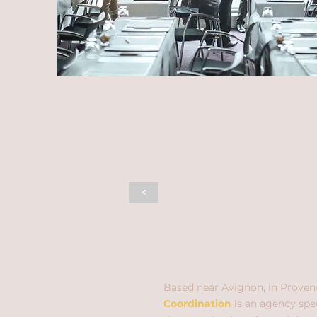
<
Based near Avignon, in Proven
Coordination
is an agency spec