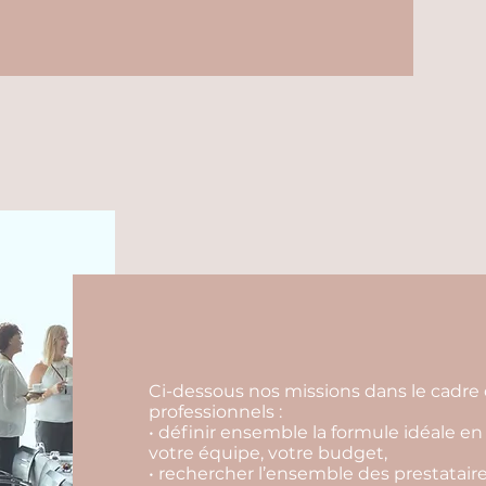
Ci-dessous nos missions dans le cadre 
professionnels :
• définir ensemble la formule idéale en 
votre équipe, votre budget,
• rechercher l’ensemble des prestataire