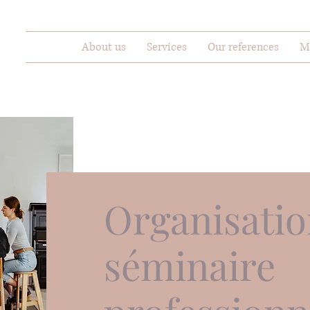
About us
Services
Our references
M
Organisatio
séminaire