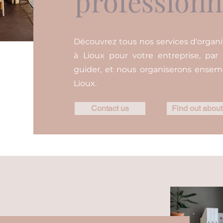
professionn
Découvrez tous nos services d'organi
à Lioux pour votre entreprise, par
guider, et nous organiserons ensem
Lioux.
Contact us
Find out about