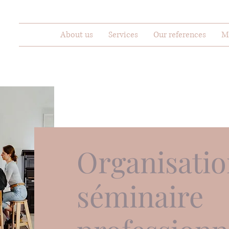
About us
Services
Our references
M
Organisatio
séminaire