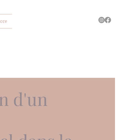
ore
n d'un