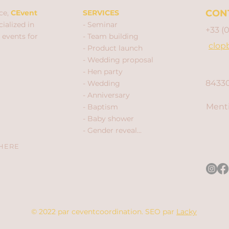
CON
ce,
CEvent
SERVICES
ialized in
- Seminar
+33 (
 events for
- Team building
clop
- Product launch
- Wedding proposal
- Hen party
84330
- Wedding
- Anniversary
Menti
- Baptism
- Baby shower
- Gender reveal...
 HERE
© 2022 par ceventcoordination.
SEO par
Lacky