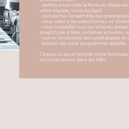
• définir ensemble la formule idéale en 
votre équipe, votre budget,
• rechercher l’ensemble des prestataire
• vous aider à les sélectionner, et choisi
• vous conseiller tout au long du projet
(inaptitude à faire certaines activités, r
• suivre l’ensemble des prestataires et 
• édition de votre programme détaillé.
Cliquez ici pour remplir notre formula
recontacterons dans les 48h.