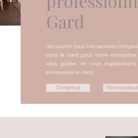
professionn
Gard
Découvrez tous nos services d'organi
dans le Gard pour votre entreprise,
vous guider, et nous organiseron
envies.dans le Gard.
Contact us
Find out about