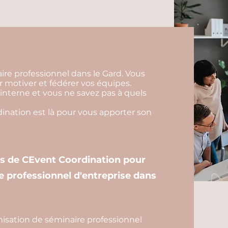
ire professionnel dans le Gard. Vous
 motiver et fédérer vos équipes.
interne et vous ne savez pas à quels
nation est là pour vous apporter son
es de CEvent Coordination pour
e professionnel d'entreprise dans
isation de séminaire professionnel