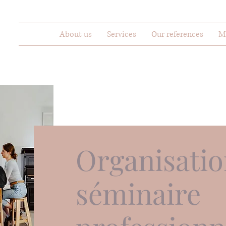
About us
Services
Our references
M
Organisatio
séminaire