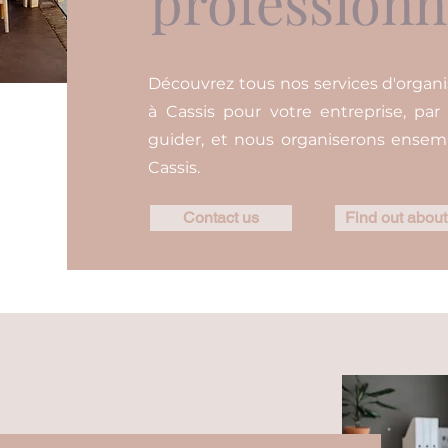
professionn
Découvrez tous nos services d'organi
à Cassis pour votre entreprise, par
guider, et nous organiserons ensem
Cassis.
Contact us
Find out about