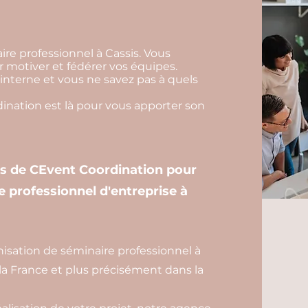
ire professionnel à Cassis. Vous
 motiver et fédérer vos équipes.
interne et vous ne savez pas à quels
nation est là pour vous apporter son
es de CEvent Coordination pour
e professionnel d'entreprise à
isation de séminaire professionnel à
la France et plus précisément dans la