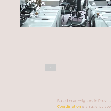
<
Based near Avignon, in Proven
Coordination
is an agency spec