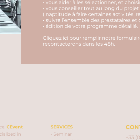
• vous aider à les sélectionner, et choisi
• vous conseiller tout au long du projet
(inaptitude à faire certaines activités, r
• suivre l’ensemble des prestataires et 
• édition de votre programme détaillé.
Cliquez ici pour remplir notre formula
recontacterons dans les 48h.
CON
ce,
CEvent
SERVICES
ialized in
- Seminar
+33 (