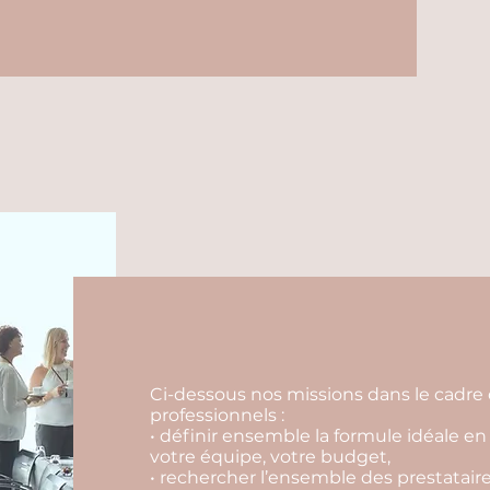
Ci-dessous nos missions dans le cadre 
professionnels :
• définir ensemble la formule idéale en 
votre équipe, votre budget,
• rechercher l’ensemble des prestataire