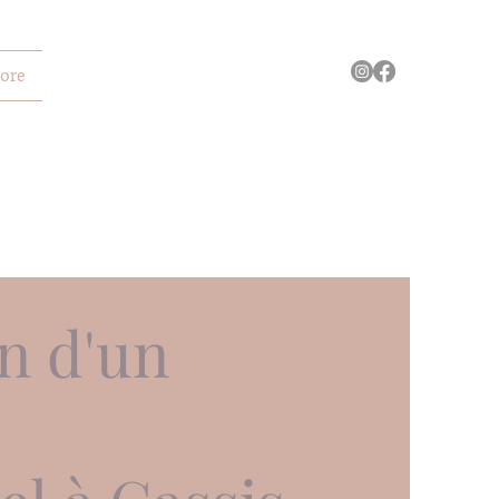
ore
n d'un