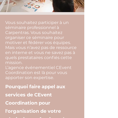
Vous souhaitez participer à un
séminaire professionnel à
Carpentras. Vous souhaitez
organiser ce séminaire pour
motiver et fédérer vos équipes.
Mais vous n’avez pas de ressource
en interne et vous ne savez pas à
quels prestataires confiés cette
mission.
L’agence événementiel CEvent
Coordination est là pour vous
apporter son expertise.
Pourquoi faire appel aux
services de CEvent
Coordination pour
l'organisation de votre