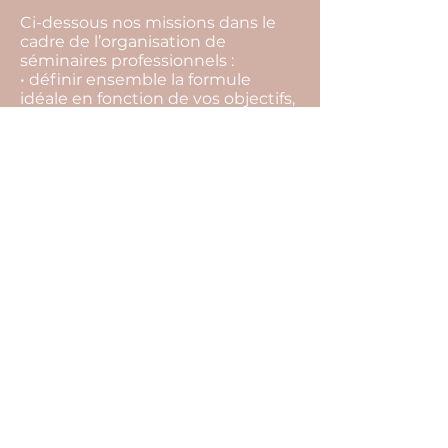
Ci-dessous nos missions dans le
cadre de l’organisation de
séminaires professionnels :
• définir ensemble la formule
idéale en fonction de vos objectifs,
vos envies, votre équipe, votre
budget,
• rechercher l’ensemble des
prestataires,
• vous aider à les sélectionner, et
choisir la meilleure offre,
• vous conseiller tout au long du
projet pour ne rien laisser au
hasard (inaptitude à faire certaines
activités, restrictions
alimentaires…),
• suivre l’ensemble des
prestataires et contrats jusqu’au
jour J,
• édition de votre programme
détaillé.
Cliquez ici pour remplir notre