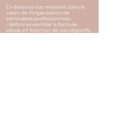
Ci-dessous nos missions dans le
cadre de l’organisation de
séminaires professionnels :
• définir ensemble la formule
idéale en fonction de vos objectifs,
vos envies, votre équipe, votre
budget,
• rechercher l’ensemble des
prestataires,
• vous aider à les sélectionner, et
choisir la meilleure offre,
• vous conseiller tout au long du
projet pour ne rien laisser au
hasard (inaptitude à faire certaines
activités, restrictions
alimentaires…),
• suivre l’ensemble des
prestataires et contrats jusqu’au
jour J,
• édition de votre programme
détaillé.
Cliquez ici pour remplir notre