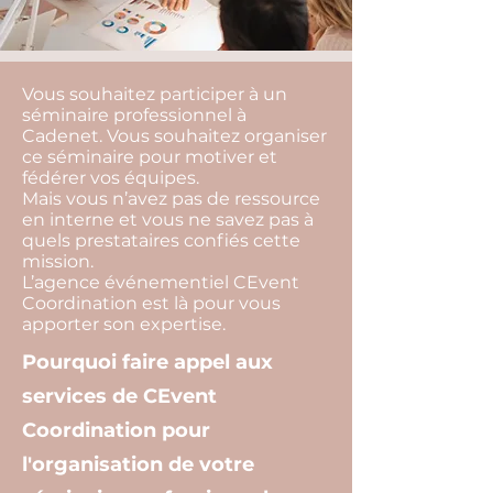
Vous souhaitez participer à un
séminaire professionnel à
Cadenet. Vous souhaitez organiser
ce séminaire pour motiver et
fédérer vos équipes.
Mais vous n’avez pas de ressource
en interne et vous ne savez pas à
quels prestataires confiés cette
mission.
L’agence événementiel CEvent
Coordination est là pour vous
apporter son expertise.
Pourquoi faire appel aux
services de CEvent
Coordination pour
l'organisation de votre