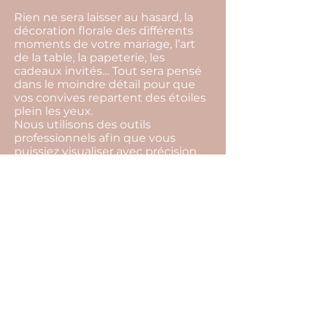
Rien ne sera laisser au hasard, la
décoration florale des différents
moments de votre mariage, l’art
de la table, la papeterie, les
cadeaux invités… Tout sera pensé
dans le moindre détail pour que
vos convives repartent des étoiles
plein les yeux.
Nous utilisons des outils
professionnels afin que vous
puissiez visualiser avec précision
les détails de la mise en place et
vous projeter plus facilement
jusqu’au jour j.
Nous prenons en charge bien
évidemment l’organisation
complète de votre mariage, qui
elle comprend notamment les
éléments suivants : conseils sur
l’organisation de votre mariage,
gestion de votre budget,
recherche de l’ensemble des