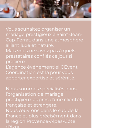
Vous souhaitez organiser un
mariage prestigieux à Saint-Jean-
Cap-Ferrat, dans une atmosphère
alliant luxe et nature.
Mais vous ne savez pas à quels
prestataires confiés ce jour si
précieux.
L’agence événementiel CEvent
Coordination est là pour vous
apporter expertise et sérénité.
Nous sommes spécialisés dans
l’organisation de mariage
prestigieux auprès d’une clientèle
française et étrangère.
Nous œuvrons dans le sud de la
France et plus précisément dans
la région Provence-Alpes-Côte
d’Azur.