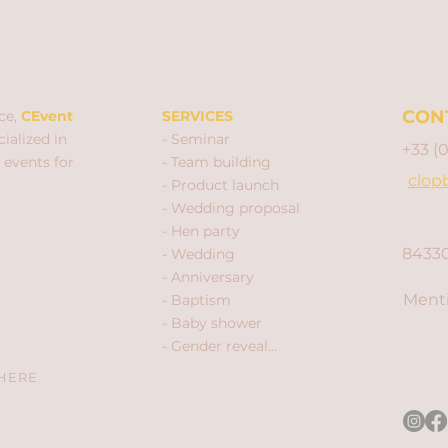
CON
ce,
CEvent
SERVICES
ialized in
- Seminar
+33 (
 events for
- Team building
clop
- Product launch
- Wedding proposal
- Hen party
84330
- Wedding
- Anniversary
Menti
- Baptism
- Baby shower
- Gender reveal...
 HERE