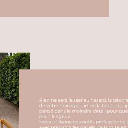
Rien ne sera laisser au hasard, la déco
de votre mariage, l’art de la table, la p
pensé dans le moindre détail pour que 
plein les yeux.
Nous utilisons des outils professionnels
avec précision les détails de la mise en