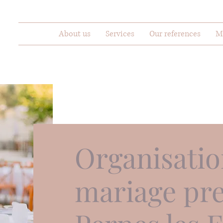
About us
Services
Our references
M
Organisatio
mariage pre