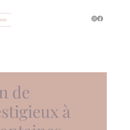
ore
n de
stigieux à