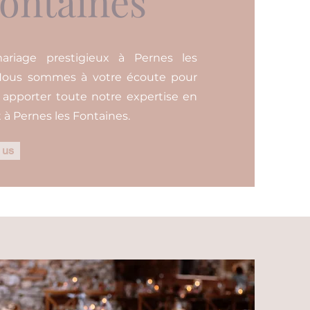
Fontaines
mariage prestigieux à Pernes les
 Nous sommes à votre écoute pour
s apporter toute notre expertise en
à Pernes les Fontaines.
 us