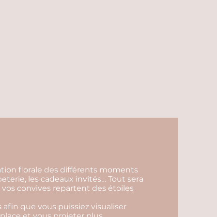
ration florale des différents moments
apeterie, les cadeaux invités… Tout sera
vos convives repartent des étoiles
 afin que vous puissiez visualiser
 place et vous projeter plus