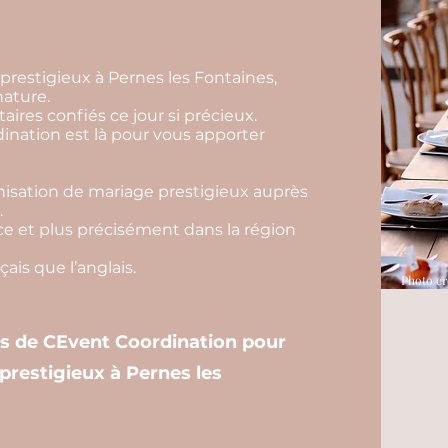
prestigieux à Pernes les Fontaines,
nature.
aires confiés ce jour si précieux.
nation est là pour vous apporter
isation de mariage prestigieux auprès
.
e et plus précisément dans la région
ais que l’anglais.
Photo cr
es de CEvent Coordination pour
prestigieux à Pernes les