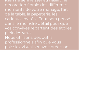
Rien ne sera laisser au hasard, la
décoration florale des différents
moments de votre mariage, l’art
de la table, la papeterie, les
cadeaux invités… Tout sera pensé
dans le moindre détail pour que
vos convives repartent des étoiles
plein les yeux.
Nous utilisons des outils
professionnels afin que vous
puissiez visualiser avec précision
les détails de la mise en place et
vous projeter plus facilement
jusqu’au jour j.
Nous prenons en charge bien
évidemment l’organisation
complète de votre mariage, qui
elle comprend notamment les
éléments suivants : conseils sur
l’organisation de votre mariage,
gestion de votre budget,
recherche de l’ensemble des
prestataires, rendez-vous