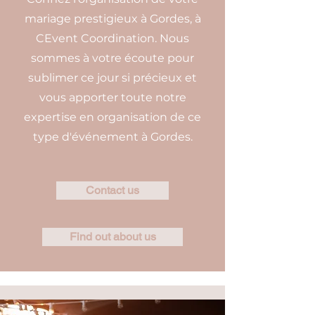
mariage prestigieux à Gordes, à
CEvent Coordination. Nous
sommes à votre écoute pour
sublimer ce jour si précieux et
vous apporter toute notre
expertise en organisation de ce
type d'événement à Gordes.
Contact us
Find out about us