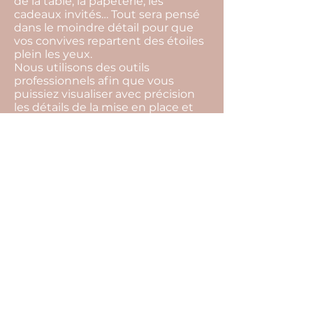
de la table, la papeterie, les
cadeaux invités… Tout sera pensé
dans le moindre détail pour que
vos convives repartent des étoiles
plein les yeux.
Nous utilisons des outils
professionnels afin que vous
puissiez visualiser avec précision
les détails de la mise en place et
vous projeter plus facilement
jusqu’au jour j.
Nous prenons en charge bien
évidemment l’organisation
complète de votre mariage, qui
elle comprend notamment les
éléments suivants : conseils sur
l’organisation de votre mariage,
gestion de votre budget,
recherche de l’ensemble des
prestataires, rendez-vous
organisationnels et coordination
du jour j…