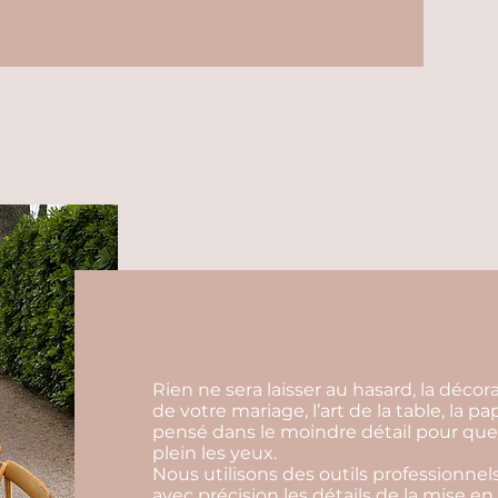
Rien ne sera laisser au hasard, la déco
de votre mariage, l’art de la table, la p
pensé dans le moindre détail pour que 
plein les yeux.
Nous utilisons des outils professionnels
avec précision les détails de la mise en