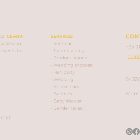
CON
ce,
CEvent
SERVICES
ialized in
- Seminar
+33 (
 events for
- Team building
clop
- Product launch
- Wedding proposal
- Hen party
84330
- Wedding
- Anniversary
Menti
- Baptism
- Baby shower
- Gender reveal...
 HERE