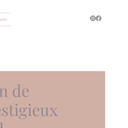
ore
n de
stigieux