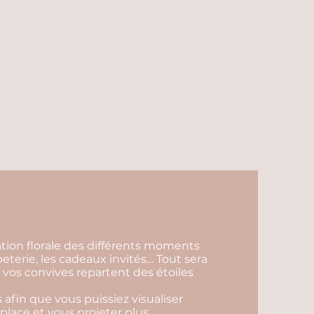
ration florale des différents moments
apeterie, les cadeaux invités… Tout sera
vos convives repartent des étoiles
 afin que vous puissiez visualiser
 place et vous projeter plus