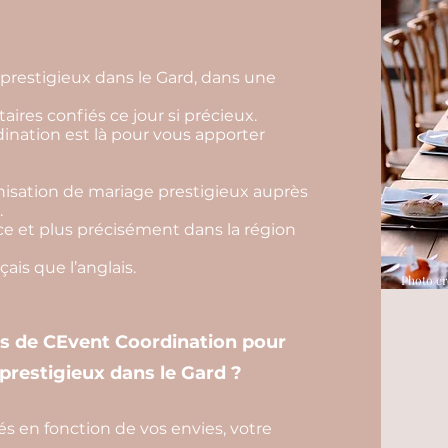
prestigieux dans le Gard, dans une
aires confiés ce jour si précieux.
nation est là pour vous apporter
isation de mariage prestigieux auprès
.
e et plus précisément dans la région
ais que l’anglais.
Photo cr
es de CEvent Coordination pour
prestigieux dans le Gard ?
és en fonction de vos envies, votre