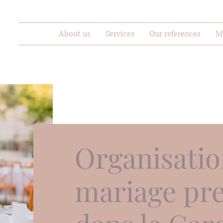
About us
Services
Our references
M
Organisatio
mariage pre