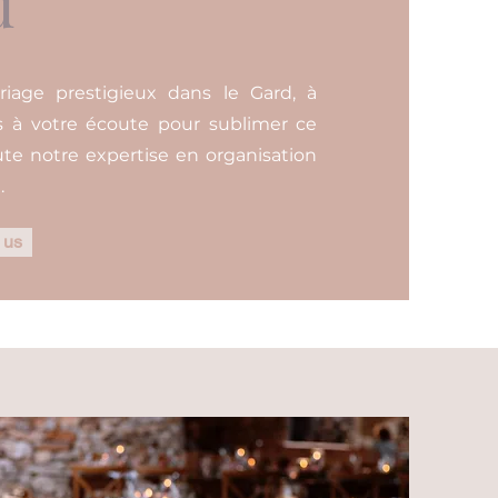
d
riage prestigieux dans le Gard, à
 à votre écoute pour sublimer ce
ute notre expertise en organisation
.
 us