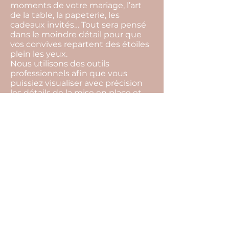
moments de votre mariage, l’art
de la table, la papeterie, les
cadeaux invités… Tout sera pensé
dans le moindre détail pour que
vos convives repartent des étoiles
plein les yeux.
Nous utilisons des outils
professionnels afin que vous
puissiez visualiser avec précision
les détails de la mise en place et
vous projeter plus facilement
jusqu’au jour j.
Nous prenons en charge bien
évidemment l’organisation
complète de votre mariage, qui
elle comprend notamment les
éléments suivants : conseils sur
l’organisation de votre mariage,
gestion de votre budget,
recherche de l’ensemble des
prestataires, rendez-vous
organisationnels et coordination
du jour j…