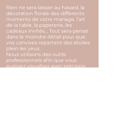
Rien ne sera laisser au hasard, la
décoration florale des différents
moments de votre mariage, l’art
de la table, la papeterie, les
cadeaux invités… Tout sera pensé
dans le moindre détail pour que
vos convives repartent des étoiles
plein les yeux.
Nous utilisons des outils
professionnels afin que vous
puissiez visualiser avec précision
les détails de la mise en place et
vous projeter plus facilement
jusqu’au jour j.
Nous prenons en charge bien
évidemment l’organisation
complète de votre mariage, qui
elle comprend notamment les
éléments suivants : conseils sur
l’organisation de votre mariage,
gestion de votre budget,
recherche de l’ensemble des