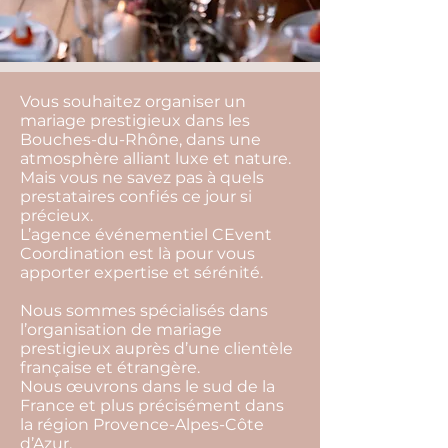
Vous souhaitez organiser un
mariage prestigieux dans les
Bouches-du-Rhône, dans une
atmosphère alliant luxe et nature.
Mais vous ne savez pas à quels
prestataires confiés ce jour si
précieux.
L’agence événementiel CEvent
Coordination est là pour vous
apporter expertise et sérénité.
Nous sommes spécialisés dans
l’organisation de mariage
prestigieux auprès d’une clientèle
française et étrangère.
Nous œuvrons dans le sud de la
France et plus précisément dans
la région Provence-Alpes-Côte
d’Azur.