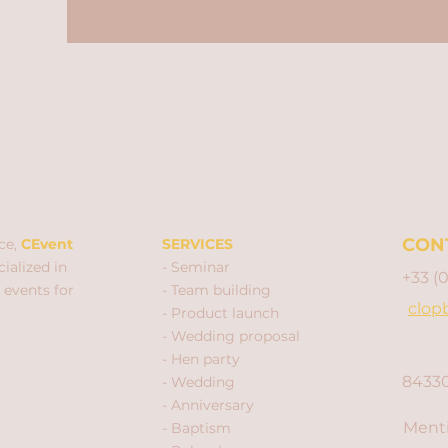
CON
ce,
CEvent
SERVICES
ialized in
- Seminar
+33 (
 events for
- Team building
clop
- Product launch
- Wedding proposal
- Hen party
84330
- Wedding
- Anniversary
Menti
- Baptism