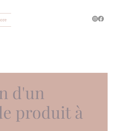
ore
n d'un
e produit à