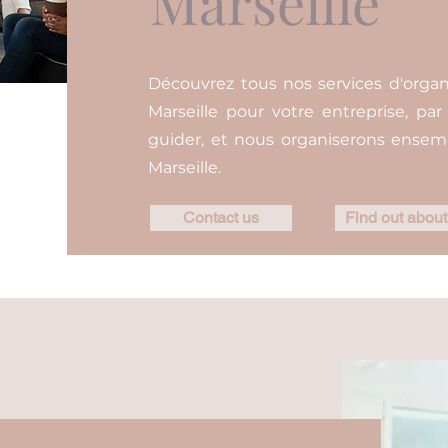
Marseille
Découvrez tous nos services d'orga
Marseille pour votre entreprise, pa
guider, et nous organiserons ensem
Marseille.
Contact us
Find out about