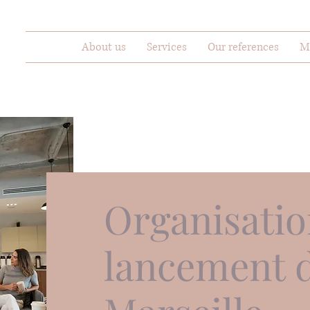
About us
Services
Our references
M
Organisatio
lancement d