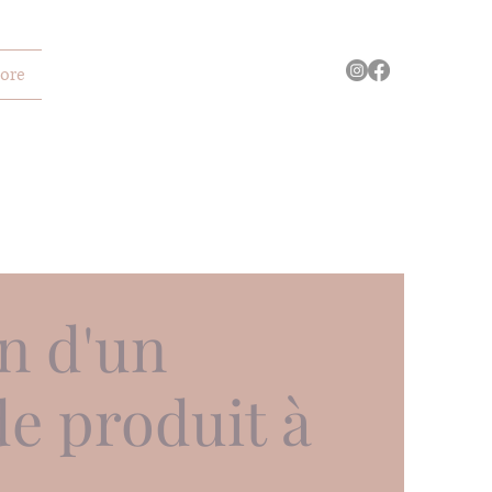
ore
n d'un
e produit à