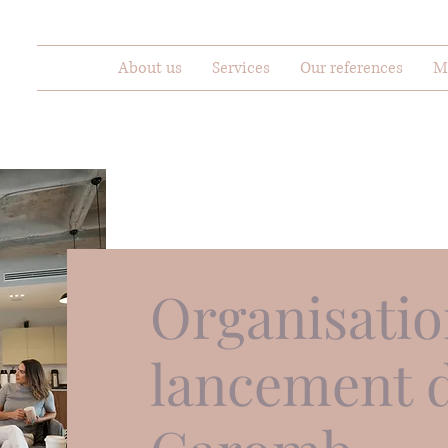
About us
Services
Our references
M
Organisatio
lancement d