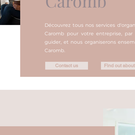
Caromb
Découvrez tous nos services d'orga
Caromb pour votre entreprise, par 
guider, et nous organiserons ensem
Caromb.
Contact us
Find out about