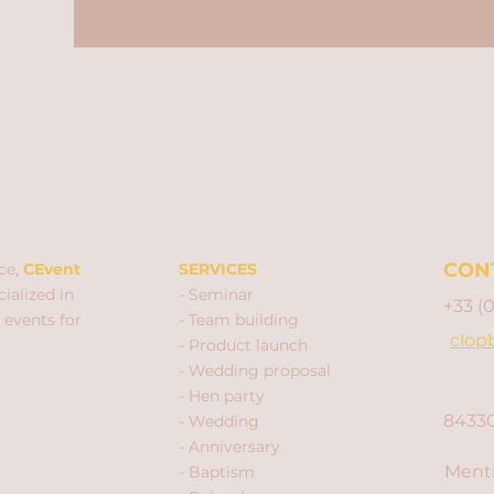
CON
ce,
CEvent
SERVICES
ialized in
- Seminar
+33 (
 events for
- Team building
clop
- Product launch
- Wedding proposal
- Hen party
84330
- Wedding
- Anniversary
Menti
- Baptism