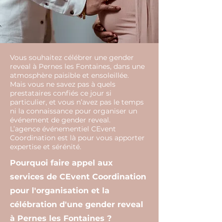
Vous souhaitez célébrer une gender
reveal à Pernes les Fontaines, dans une
atmosphère paisible et ensoleillée.
Mais vous ne savez pas à quels
prestataires confiés ce jour si
particulier, et vous n’avez pas le temps
ni la connaissance pour organiser un
événement de gender reveal.
L’agence événementiel CEvent
Coordination est là pour vous apporter
expertise et sérénité.
Pourquoi faire appel aux
services de CEvent Coordination
pour l'organisation et la
célébration d'une gender reveal
à Pernes les Fontaines ?