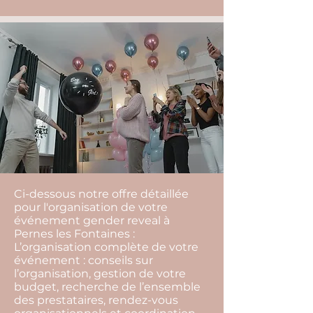
Ci-dessous notre offre détaillée
pour l'organisation de votre
événement gender reveal à
Pernes les Fontaines :
L’organisation complète de votre
événement : conseils sur
l’organisation, gestion de votre
budget, recherche de l’ensemble
des prestataires, rendez-vous