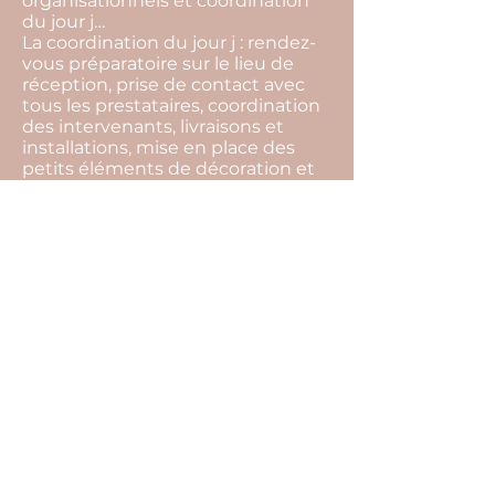
organisationnels et coordination
du jour j…
La coordination du jour j : rendez-
vous préparatoire sur le lieu de
réception, prise de contact avec
tous les prestataires, coordination
des intervenants, livraisons et
installations, mise en place des
petits éléments de décoration et
gestion du temps…
La devise de notre agence c'est de
toujours trouver des solutions.
L’imprévu fait partie intégrante
d’un événement, par notre
présence tout cela restera
invisible, et vous pourrez profiter
pleinement de l’instant présent.
Pour cela il ne vous reste plus
qu’une seule chose à faire… Nous
raconter votre histoire !