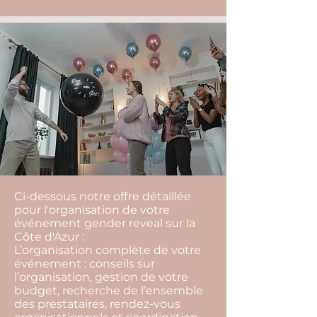
Ci-dessous notre offre détaillée
pour l'organisation de votre
événement gender reveal sur la
Côte d'Azur :
L’organisation complète de votre
événement : conseils sur
l’organisation, gestion de votre
budget, recherche de l’ensemble
des prestataires, rendez-vous