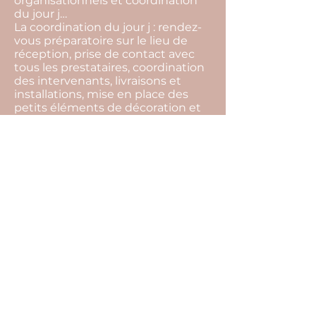
organisationnels et coordination
du jour j…
La coordination du jour j : rendez-
vous préparatoire sur le lieu de
réception, prise de contact avec
tous les prestataires, coordination
des intervenants, livraisons et
installations, mise en place des
petits éléments de décoration et
gestion du temps…
La devise de notre agence c'est de
toujours trouver des solutions.
L’imprévu fait partie intégrante
d’un événement, par notre
présence tout cela restera
invisible, et vous pourrez profiter
pleinement de l’instant présent.
Pour cela il ne vous reste plus
qu’une seule chose à faire… Nous
raconter votre histoire !