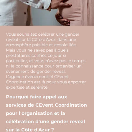
Vous souhaitez célébrer une gender
reveal sur la Côte d'Azur, dans une
atmosphère paisible et ensoleillée.
Mais vous ne savez pas à quels
prestataires confiés ce jour si
particulier, et vous n’avez pas le temps
ni la connaissance pour organiser un
événement de gender reveal.
L’agence événementiel CEvent
Coordination est là pour vous apporter
expertise et sérénité.
Pourquoi faire appel aux
services de CEvent Coordination
pour l'organisation et la
célébration d'une gender reveal
sur la Côte d'Azur ?