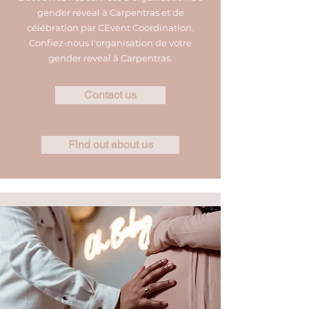
gender reveal à Carpentras et de
célébration par CEvent Coordination.
Confiez-nous l'organisation de votre
gender reveal à Carpentras.
Contact us
Find out about us