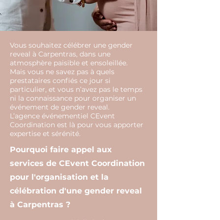
Vous souhaitez célébrer une gender
reveal à Carpentras, dans une
atmosphère paisible et ensoleillée.
Mais vous ne savez pas à quels
prestataires confiés ce jour si
particulier, et vous n’avez pas le temps
ni la connaissance pour organiser un
événement de gender reveal.
L’agence événementiel CEvent
Coordination est là pour vous apporter
expertise et sérénité.
Pourquoi faire appel aux
services de CEvent Coordination
pour l'organisation et la
célébration d'une gender reveal
à Carpentras ?