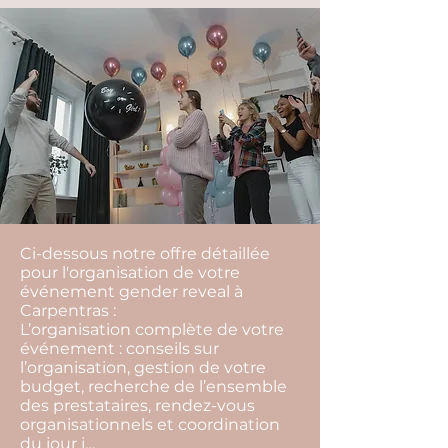
Ci-dessous notre offre détaillée
pour l'organisation de votre
événement gender reveal à
Carpentras :
L’organisation complète de votre
événement : conseils sur
l’organisation, gestion de votre
budget, recherche de l’ensemble
des prestataires, rendez-vous
organisationnels et coordination
du jour j…