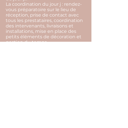
La coordination du jour j : rendez-
vous préparatoire sur le lieu de
réception, prise de contact avec
tous les prestataires, coordination
des intervenants, livraisons et
installations, mise en place des
petits éléments de décoration et
gestion du temps…
La devise de notre agence c'est de
toujours trouver des solutions.
L’imprévu fait partie intégrante
d’un événement, par notre
présence tout cela restera
invisible, et vous pourrez profiter
pleinement de l’instant présent.
Pour cela il ne vous reste plus
qu’une seule chose à faire… Nous
raconter votre histoire !
<
>