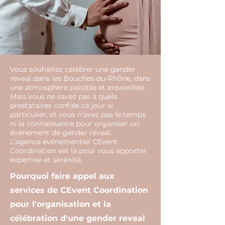
Vous souhaitez célébrer une gender
reveal dans les Bouches-du-Rhône, dans
une atmosphère paisible et ensoleillée.
Mais vous ne savez pas à quels
prestataires confiés ce jour si
particulier, et vous n’avez pas le temps
ni la connaissance pour organiser un
événement de gender reveal.
L’agence événementiel CEvent
Coordination est là pour vous apporter
expertise et sérénité.
Pourquoi faire appel aux
services de CEvent Coordination
pour l'organisation et la
célébration d'une gender reveal