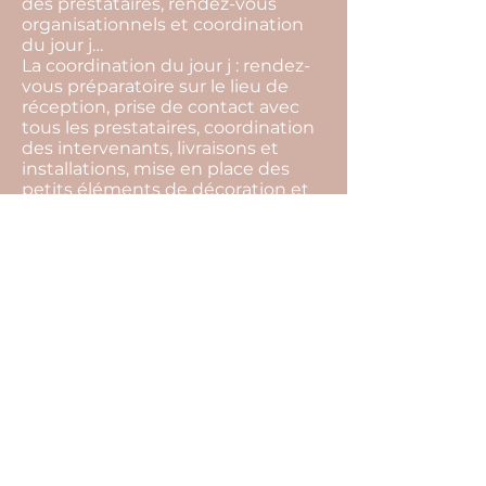
des prestataires, rendez-vous
organisationnels et coordination
du jour j…
La coordination du jour j : rendez-
vous préparatoire sur le lieu de
réception, prise de contact avec
tous les prestataires, coordination
des intervenants, livraisons et
installations, mise en place des
petits éléments de décoration et
gestion du temps…
La devise de notre agence c'est de
toujours trouver des solutions.
L’imprévu fait partie intégrante
d’un événement, par notre
présence tout cela restera
invisible, et vous pourrez profiter
pleinement de l’instant présent.
Pour cela il ne vous reste plus
qu’une seule chose à faire… Nous
raconter votre histoire !