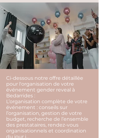
Ci-dessous notre offre détaillée
pour l'organisation de votre
événement gender reveal à
Bedarrides :
L’organisation complète de votre
événement : conseils sur
l’organisation, gestion de votre
budget, recherche de l’ensemble
des prestataires, rendez-vous
organisationnels et coordination
du jour j…