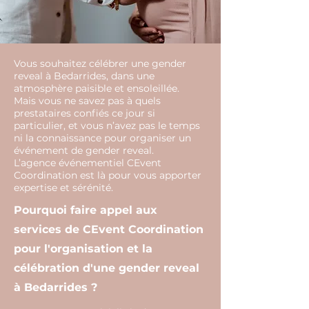
Vous souhaitez célébrer une gender
reveal à Bedarrides, dans une
atmosphère paisible et ensoleillée.
Mais vous ne savez pas à quels
prestataires confiés ce jour si
particulier, et vous n’avez pas le temps
ni la connaissance pour organiser un
événement de gender reveal.
L’agence événementiel CEvent
Coordination est là pour vous apporter
expertise et sérénité.
Pourquoi faire appel aux
services de CEvent Coordination
pour l'organisation et la
célébration d'une gender reveal
à Bedarrides ?