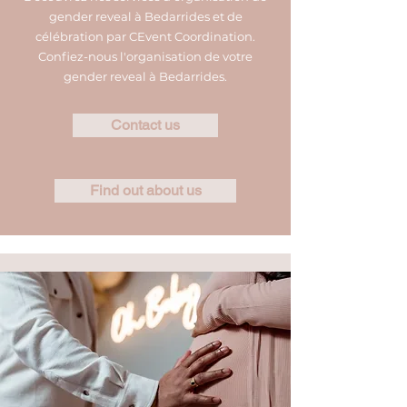
gender reveal à Bedarrides et de
célébration par CEvent Coordination.
Confiez-nous l'organisation de votre
gender reveal à Bedarrides.
Contact us
Find out about us