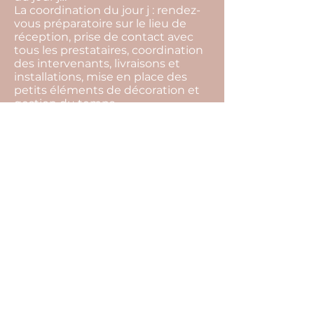
La coordination du jour j : rendez-
vous préparatoire sur le lieu de
réception, prise de contact avec
tous les prestataires, coordination
des intervenants, livraisons et
installations, mise en place des
petits éléments de décoration et
gestion du temps…
La devise de notre agence c'est de
toujours trouver des solutions.
L’imprévu fait partie intégrante
d’un événement, par notre
présence tout cela restera
invisible, et vous pourrez profiter
pleinement de l’instant présent.
Pour cela il ne vous reste plus
qu’une seule chose à faire… Nous
raconter votre histoire !
<
>