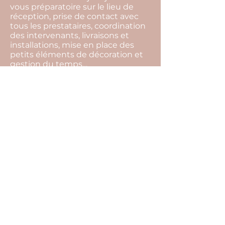
vous préparatoire sur le lieu de
réception, prise de contact avec
tous les prestataires, coordination
des intervenants, livraisons et
installations, mise en place des
petits éléments de décoration et
gestion du temps…
La devise de notre agence c'est de
toujours trouver des solutions.
L’imprévu fait partie intégrante
d’un événement, par notre
présence tout cela restera
invisible, et vous pourrez profiter
pleinement de l’instant présent.
Pour cela il ne vous reste plus
qu’une seule chose à faire… Nous
raconter votre histoire !
<
>