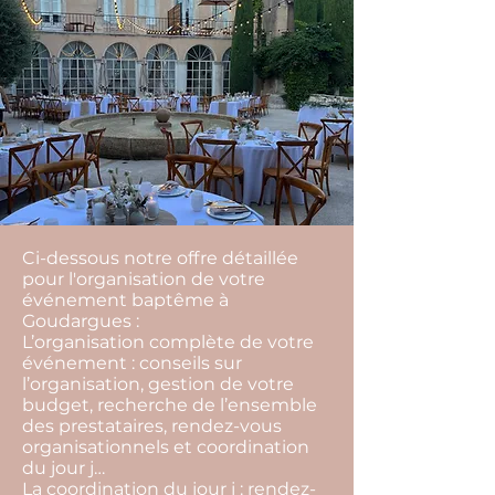
Ci-dessous notre offre détaillée
pour l'organisation de votre
événement baptême à
Goudargues :
L’organisation complète de votre
événement : conseils sur
l’organisation, gestion de votre
budget, recherche de l’ensemble
des prestataires, rendez-vous
organisationnels et coordination
du jour j…
La coordination du jour j : rendez-