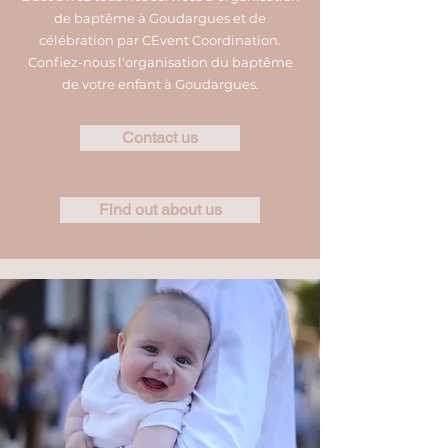
de baptême à Goudargues et de
célébration par CEvent Coordination.
Confiez-nous l'organisation du baptême
de votre enfant à Goudargues.
Contact us
Find out about us