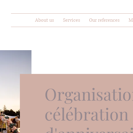
About us
Services
Our references
M
Organisatio
célébration