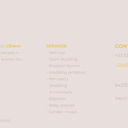
CON
ce,
CEvent
SERVICES
ialized in
- Seminar
+33 (
 events for
- Team building
clop
- Product launch
- Wedding proposal
- Hen party
84330
- Wedding
- Anniversary
Menti
- Baptism
- Baby shower
- Gender reveal...
 HERE