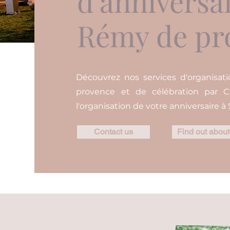
d'anniversai
Rémy de pr
Découvrez nos services d'organisat
provence et de célébration par C
l'organisation de votre anniversaire 
Contact us
Find out about