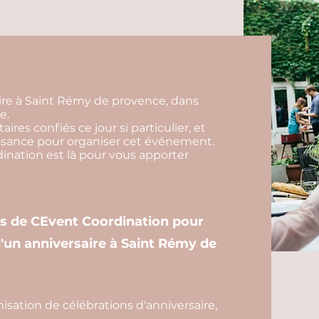
ire à Saint Rémy de provence, dans
e.
ires confiés ce jour si particulier, et
issance pour organiser cet événement.
nation est là pour vous apporter
es de CEvent Coordination pour
 d'un anniversaire à Saint Rémy de
sation de célébrations d'anniversaire,