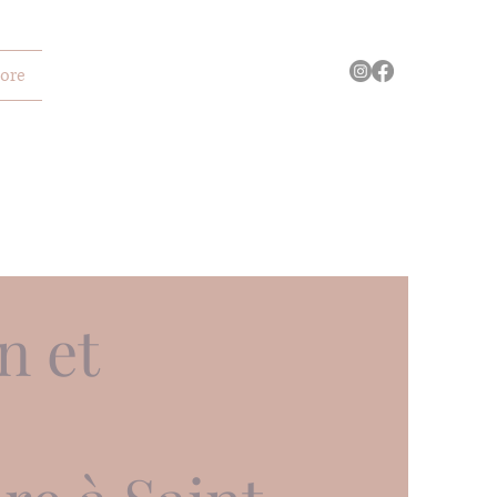
ore
n et