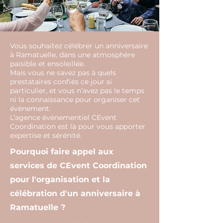
Vous souhaitez célébrer un anniversaire
à Ramatuelle, dans une atmosphère
paisible et ensoleillée.
Mais vous ne savez pas à quels
prestataires confiés ce jour si
particulier, et vous n’avez pas le temps
ni la connaissance pour organiser cet
événement.
L’agence événementiel CEvent
Coordination est là pour vous apporter
expertise et sérénité.
Pourquoi faire appel aux
services de CEvent Coordination
pour l'organisation et la
célébration d'un anniversaire à
Ramatuelle ?