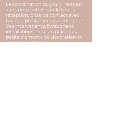
La coordination du jour j : rendez-
vous préparatoire sur le lieu de
réception, prise de contact avec
tous les prestataires, coordination
des intervenants, livraisons et
installations, mise en place des
petits éléments de décoration et
gestion du temps…
La devise de notre agence c'est de
toujours trouver des solutions.
L’imprévu fait partie intégrante
d’un événement, par notre
présence tout cela restera
invisible, et vous pourrez profiter
pleinement de l’instant présent.
Pour cela il ne vous reste plus
qu’une seule chose à faire… Nous
raconter votre histoire !
<
>