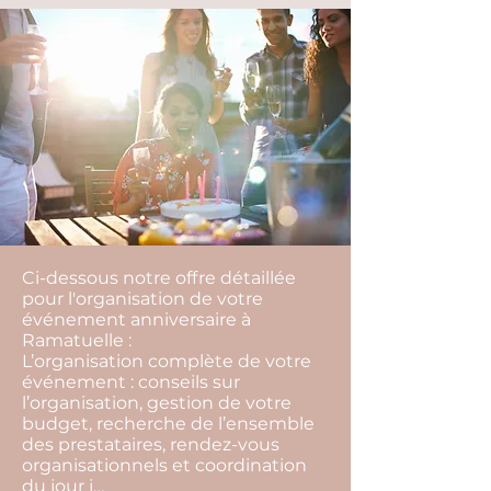
Ci-dessous notre offre détaillée
pour l'organisation de votre
événement anniversaire à
Ramatuelle :
L’organisation complète de votre
événement : conseils sur
l’organisation, gestion de votre
budget, recherche de l’ensemble
des prestataires, rendez-vous
organisationnels et coordination
du jour j…