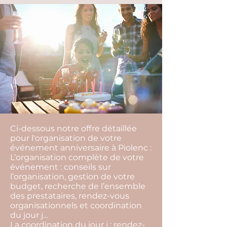
Ci-dessous notre offre détaillée
pour l'organisation de votre
événement anniversaire à Piolenc :
L’organisation complète de votre
événement : conseils sur
l’organisation, gestion de votre
budget, recherche de l’ensemble
des prestataires, rendez-vous
organisationnels et coordination
du jour j…
La coordination du jour j : rendez-