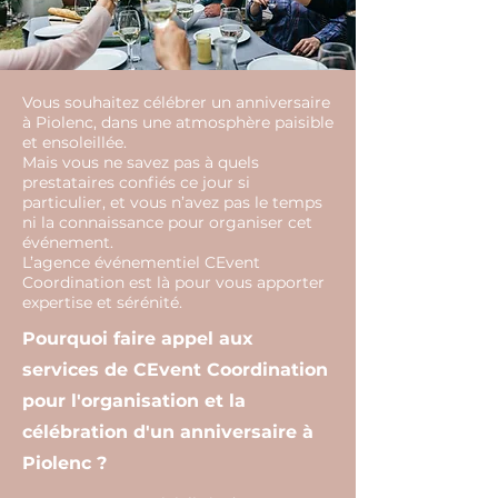
Vous souhaitez célébrer un anniversaire
à Piolenc, dans une atmosphère paisible
et ensoleillée.
Mais vous ne savez pas à quels
prestataires confiés ce jour si
particulier, et vous n’avez pas le temps
ni la connaissance pour organiser cet
événement.
L’agence événementiel CEvent
Coordination est là pour vous apporter
expertise et sérénité.
Pourquoi faire appel aux
services de CEvent Coordination
pour l'organisation et la
célébration d'un anniversaire à
Piolenc ?