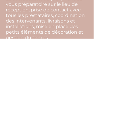
vous préparatoire sur le lieu de
réception, prise de contact avec
tous les prestataires, coordination
des intervenants, livraisons et
installations, mise en place des
petits éléments de décoration et
gestion du temps…
La devise de notre agence c'est de
toujours trouver des solutions.
L’imprévu fait partie intégrante
d’un événement, par notre
présence tout cela restera
invisible, et vous pourrez profiter
pleinement de l’instant présent.
Pour cela il ne vous reste plus
qu’une seule chose à faire… Nous
raconter votre histoire !
<
>