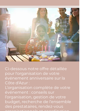
Ci-dessous notre offre détaillée
pour l'organisation de votre
événement anniversaire sur la
Côte d'Azur :
L’organisation complète de votre
événement : conseils sur
l’organisation, gestion de votre
budget, recherche de l’ensemble
des prestataires, rendez-vous