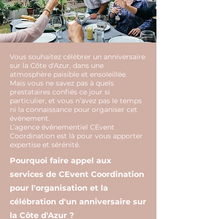
Vous souhaitez célébrer un anniversaire
sur la Côte d'Azur, dans une
atmosphère paisible et ensoleillée.
Mais vous ne savez pas à quels
prestataires confiés ce jour si
particulier, et vous n’avez pas le temps
ni la connaissance pour organiser cet
événement.
L’agence événementiel CEvent
Coordination est là pour vous apporter
expertise et sérénité.
Pourquoi faire appel aux
services de CEvent Coordination
pour l'organisation et la
célébration d'un anniversaire sur
la Côte d'Azur ?