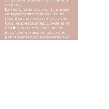
organisationnels et coordination
du jour j…
La coordination du jour j : rendez-
vous préparatoire sur le lieu de
réception, prise de contact avec
tous les prestataires, coordination
des intervenants, livraisons et
installations, mise en place des
petits éléments de décoration et
gestion du temps…
La devise de notre agence c'est de
toujours trouver des solutions.
L’imprévu fait partie intégrante
d’un événement, par notre
présence tout cela restera
invisible, et vous pourrez profiter
pleinement de l’instant présent.
Pour cela il ne vous reste plus
qu’une seule chose à faire… Nous
raconter votre histoire !