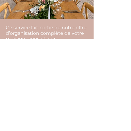
Ce service fait partie de notre offre
d’organisation complète de votre
mariage : conseils sur
l’organisation de votre mariage,
gestion de votre budget,
recherche de l’ensemble des
prestataires, rendez-vous
organisationnels et coordination
du jour j…
La devise de notre agence c'est de
toujours trouver des solutions.
L’imprévu fait partie intégrante
d’un événement, par notre
présence tout cela restera
invisible, et vous pourrez profiter
pleinement de l’instant présent.
Pour cela il ne vous reste plus