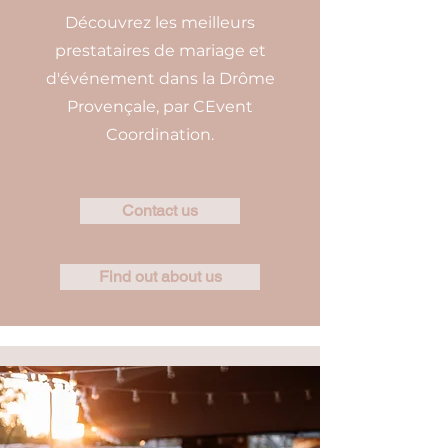
Découvrez les meilleurs
prestataires de mariage et
d'événement dans la Drôme
Provençale, par CEvent
Coordination.
Contact us
Find out about us