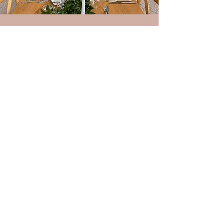
L’organisation complète de votre
mariage comprend notamment :
les conseils sur l’organisation de
votre mariage, la gestion de votre
budget, la recherche de
l’ensemble des prestataires, les
rendez-vous organisationnels, la
coordination du jour j, la mise en
place de la décoration, la gestion
des surprises prévues par les
proches, l’aide à l’organisation des
photos de groupe…
N’hésitez pas à nous contacter.
Après un rendez-vous en visio
notre agence sera à même de
vous transmettre un devis détaillé.
Enjoy the day
<