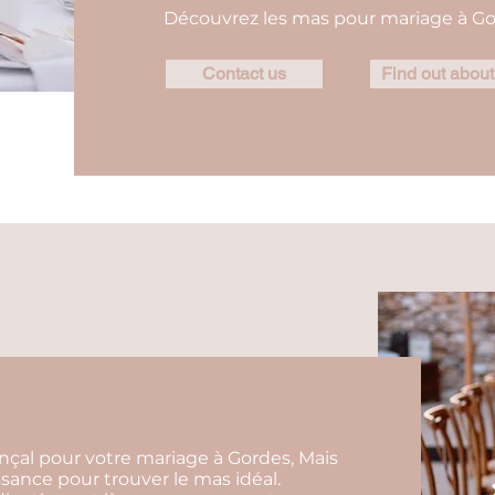
Découvrez les mas pour mariage à Go
Contact us
Find out about
çal pour votre mariage à Gordes, Mais
ssance pour trouver le mas idéal.