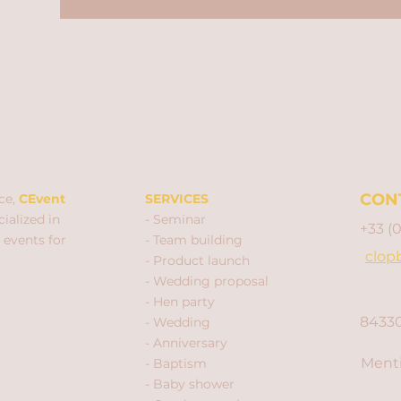
CON
ce,
CEvent
SERVICES
ialized in
- Seminar
+33 (
 events for
- Team building
clop
- Product launch
- Wedding proposal
- Hen party
84330
- Wedding
- Anniversary
Menti
- Baptism
- Baby shower