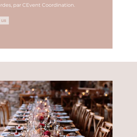
rdes, par CEvent Coordination.
 us