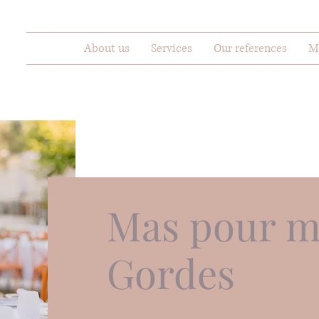
About us
Services
Our references
M
Mas pour m
Gordes