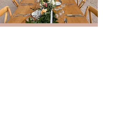
L’organisation complète de votre
mariage comprend notamment :
les conseils sur l’organisation de
votre mariage, la gestion de votre
budget, la recherche de
l’ensemble des prestataires, les
rendez-vous organisationnels, la
coordination du jour j, la mise en
place de la décoration, la gestion
des surprises prévues par les
proches, l’aide à l’organisation des
photos de groupe…
N’hésitez pas à nous contacter.
Après un rendez-vous en visio
notre agence sera à même de
vous transmettre un devis détaillé.