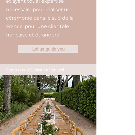
et ayant tous l’expertise
nécessaire pour réaliser une
cérémonie dans le sud de la
France, pour une clientèle
française et étrangère.
Let us guide you
Photo credit Sébastien Renucci