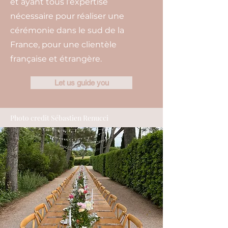
et ayant tous l’expertise
nécessaire pour réaliser une
cérémonie dans le sud de la
France, pour une clientèle
française et étrangère.
Let us guide you
Photo credit Sébastien Renucci