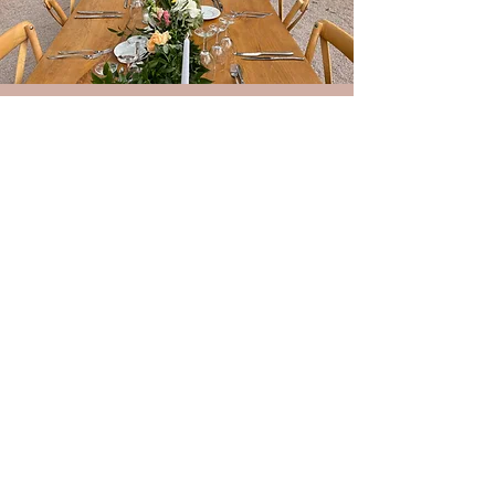
L’organisation complète de votre
mariage comprend notamment :
les conseils sur l’organisation de
votre mariage, la gestion de votre
budget, la recherche de
l’ensemble des prestataires, les
rendez-vous organisationnels, la
coordination du jour j, la mise en
place de la décoration, la gestion
des surprises prévues par les
proches, l’aide à l’organisation des
photos de groupe…
N’hésitez pas à nous contacter.
Après un rendez-vous en visio
notre agence sera à même de
vous transmettre un devis détaillé.