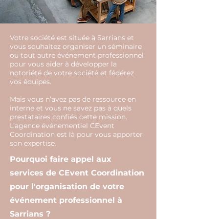
Votre société est située à Sarrians et
vous souhaitez organiser un séminaire
ou tout autre événement professionnel
pour vous aider à développer la
notoriété de votre société et fédérez
vos équipes.
Mais vous n’avez pas de ressource en
interne et vous ne savez pas à quels
prestataires confiés cette mission.
L’agence événementiel CEvent
Coordination est là pour vous apporter
son expertise.
Pourquoi faire appel aux
services de CEvent Coordination
pour l'organisation de votre
événement professionnel à
Sarrians ?