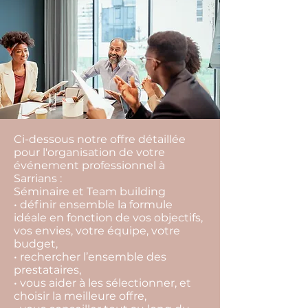
Ci-dessous notre offre détaillée
pour l'organisation de votre
événement professionnel à
Sarrians :
Séminaire et Team building
• définir ensemble la formule
idéale en fonction de vos objectifs,
vos envies, votre équipe, votre
budget,
• rechercher l’ensemble des
prestataires,
• vous aider à les sélectionner, et
choisir la meilleure offre,