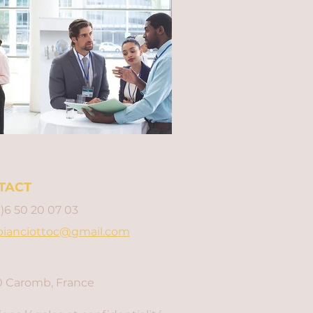
TACT
0)6 50 20 07 03
bianciottoc@gmail.com
 Caromb, France