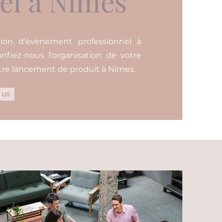
el à Nimes
tion d'évènement professionnel à
fiez-nous l'organisation de votre
otre lancement de produit à Nimes.
 us