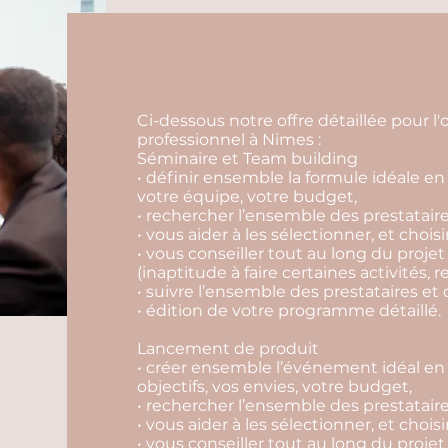
Ci-dessous notre offre détaillée pour 
professionnel à Nimes :
Séminaire et Team building
• définir ensemble la formule idéale en 
votre équipe, votre budget,
• rechercher l’ensemble des prestataire
• vous aider à les sélectionner, et choisi
• vous conseiller tout au long du projet
(inaptitude à faire certaines activités, r
• suivre l’ensemble des prestataires et 
• édition de votre programme détaillé.
Lancement de produit
• créer ensemble l’événement idéal en 
objectifs, vos envies, votre budget,
• rechercher l’ensemble des prestataire
• vous aider à les sélectionner, et choisi
• vous conseiller tout au long du projet