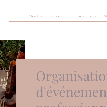
About us
Services
Our references
M
Organisati
d'événemen