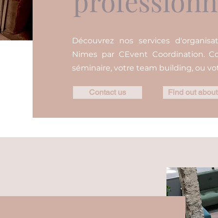
professionn
Découvrez nos services d'organisa
Nimes par CEvent Coordination. Con
séminaire, votre team building, ou v
Contact us
Find out about