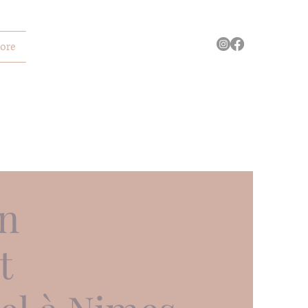
ore
on
t