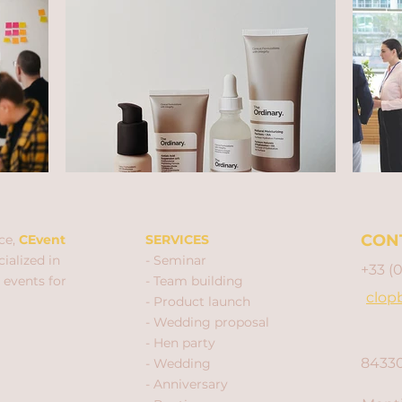
CON
ce,
CEvent
SERVICES
ialized in
- Seminar
+33 (
 events for
- Team building
clop
- Product launch
- Wedding proposal
- Hen party
84330
- Wedding
- Anniversary