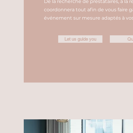
De la recherche de prestataires, à la r
coordonnera tout afin de vous faire 
événement sur mesure adaptés à vos 
Let us guide you
Qu