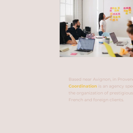
Based near Avignon, in Proven
Coordination
is an agency spec
the organization of prestigious
French and foreign clients.