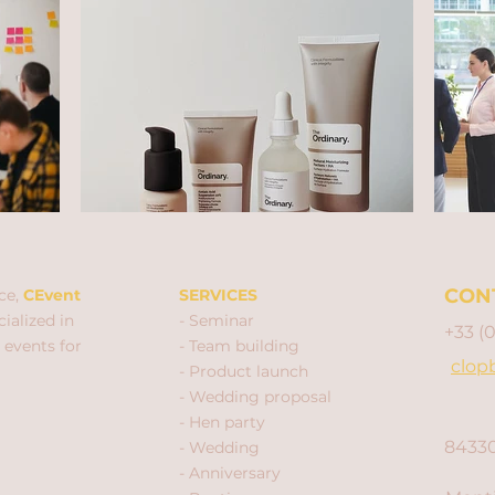
CON
ce,
CEvent
SERVICES
ialized in
- Seminar
+33 (
 events for
- Team building
clop
- Product launch
- Wedding proposal
- Hen party
84330
- Wedding
- Anniversary