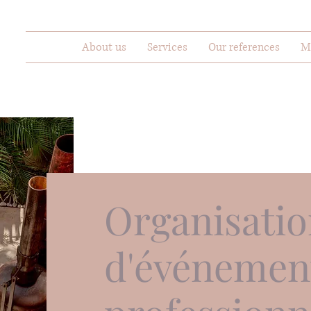
About us
Services
Our references
M
Organisati
d'événemen