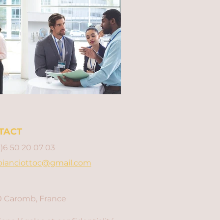
TACT
0)6 50 20 07 03
bianciottoc@gmail.com
 Caromb, France