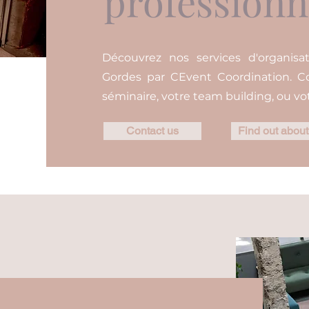
professionn
Découvrez nos services d'organisa
Gordes par CEvent Coordination. Co
séminaire, votre team building, ou v
Contact us
Find out about