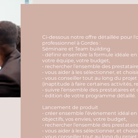
Ci-dessous notre offre détaillée pour 
professionnel à Gordes :
Séminaire et Team building
• définir ensemble la formule idéale en 
votre équipe, votre budget,
• rechercher l’ensemble des prestataire
• vous aider à les sélectionner, et choisi
• vous conseiller tout au long du projet
(inaptitude à faire certaines activités, r
• suivre l’ensemble des prestataires et 
• édition de votre programme détaillé.
Lancement de produit
• créer ensemble l’événement idéal en 
objectifs, vos envies, votre budget,
• rechercher l’ensemble des prestataire
• vous aider à les sélectionner, et choisi
• vous conseiller tout au long du projet