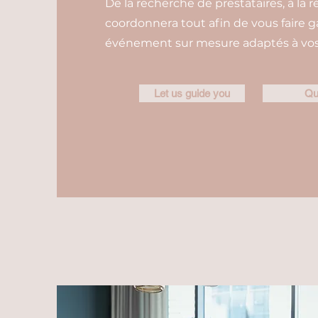
De la recherche de prestataires, à la r
coordonnera tout afin de vous faire 
événement sur mesure adaptés à vos 
Let us guide you
Qu