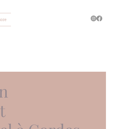
ore
on
t