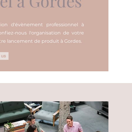
el à Gordes
tion d'évènement professionnel à
nfiez-nous l'organisation de votre
otre lancement de produit à Gordes.
 us