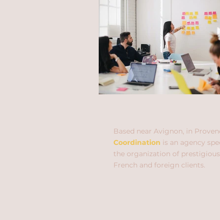
Based near Avignon, in Proven
Coordination
is an agency spec
the organization of prestigious
French and foreign clients.