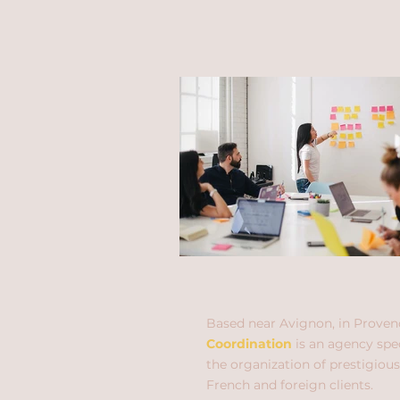
Based near Avignon, in Proven
Coordination
is an agency spec
the organization of prestigious
French and foreign clients.