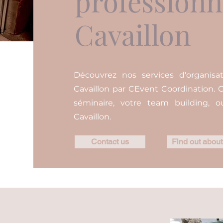
professionn
Cavaillon
Découvrez nos services d'organisa
Cavaillon par CEvent Coordination. C
séminaire, votre team building, 
Cavaillon.
Contact us
Find out about