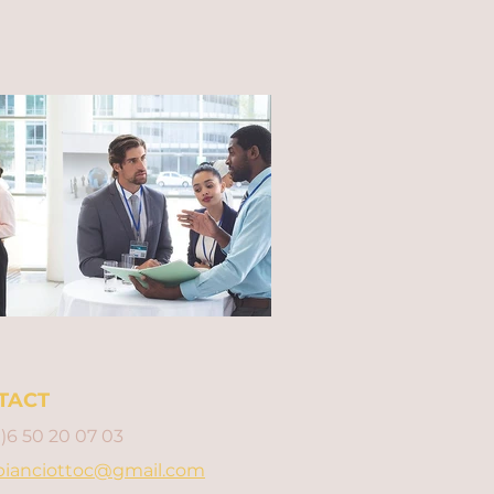
TACT
0)6 50 20 07 03
bianciottoc@gmail.com