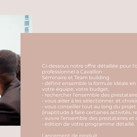
Ci-dessous notre offre détaillée pour 
professionnel à Cavaillon :
Séminaire et Team building
• définir ensemble la formule idéale en 
votre équipe, votre budget,
• rechercher l’ensemble des prestataire
• vous aider à les sélectionner, et choisi
• vous conseiller tout au long du projet
(inaptitude à faire certaines activités, r
• suivre l’ensemble des prestataires et 
• édition de votre programme détaillé.
Lancement de produit