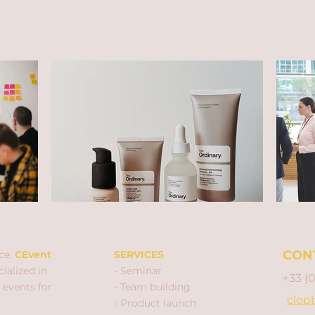
CON
ce,
CEvent
SERVICES
ialized in
- Seminar
+33 (
 events for
- Team building
clop
- Product launch