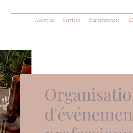
About us
Services
Our references
M
Organisati
d'événemen