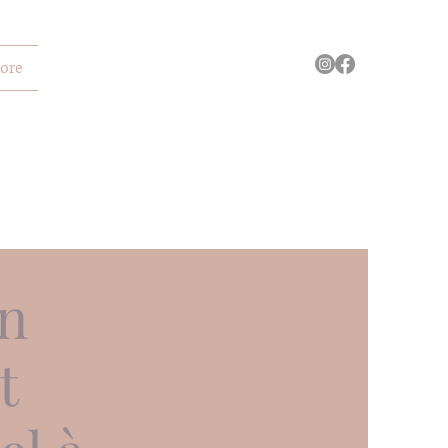
ore
on
t