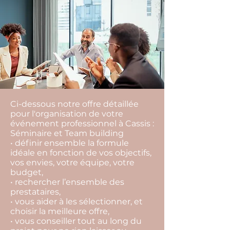
Ci-dessous notre offre détaillée
pour l'organisation de votre
événement professionnel à Cassis :
Séminaire et Team building
• définir ensemble la formule
idéale en fonction de vos objectifs,
vos envies, votre équipe, votre
budget,
• rechercher l’ensemble des
prestataires,
• vous aider à les sélectionner, et
choisir la meilleure offre,
• vous conseiller tout au long du