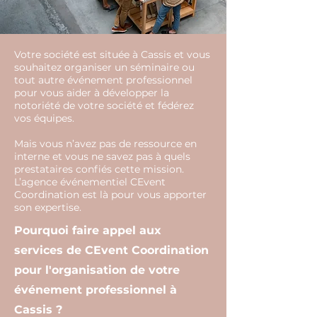
Votre société est située à Cassis et vous
souhaitez organiser un séminaire ou
tout autre événement professionnel
pour vous aider à développer la
notoriété de votre société et fédérez
vos équipes.
Mais vous n’avez pas de ressource en
interne et vous ne savez pas à quels
prestataires confiés cette mission.
L’agence événementiel CEvent
Coordination est là pour vous apporter
son expertise.
Pourquoi faire appel aux
services de CEvent Coordination
pour l'organisation de votre
événement professionnel à
Cassis ?