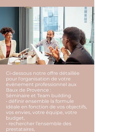
Ci-dessous notre offre détaillée
pour l'organisation de votre
événement professionnel aux
Baux de Provence :
Séminaire et Team building
• définir ensemble la formule
idéale en fonction de vos objectifs,
vos envies, votre équipe, votre
budget,
• rechercher l’ensemble des
prestataires,