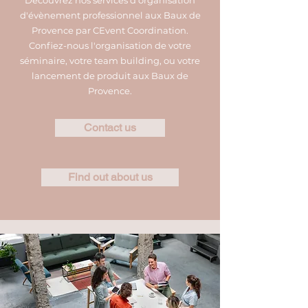
Découvrez nos services d'organisation
d'évènement professionnel aux Baux de
Provence par CEvent Coordination.
Confiez-nous l'organisation de votre
séminaire, votre team building, ou votre
lancement de produit aux Baux de
Provence.
Contact us
Find out about us