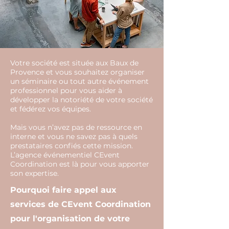
Votre société est située aux Baux de
Provence et vous souhaitez organiser
un séminaire ou tout autre événement
professionnel pour vous aider à
développer la notoriété de votre société
et fédérez vos équipes.
Mais vous n’avez pas de ressource en
interne et vous ne savez pas à quels
prestataires confiés cette mission.
L’agence événementiel CEvent
Coordination est là pour vous apporter
son expertise.
Pourquoi faire appel aux
services de CEvent Coordination
pour l'organisation de votre