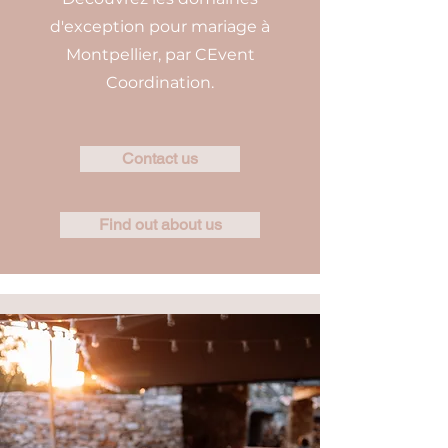
d'exception pour mariage à
Montpellier, par CEvent
Coordination.
Contact us
Find out about us