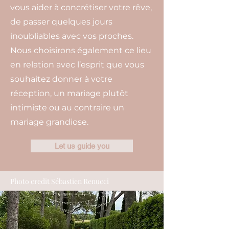
vous aider à concrétiser votre rêve,
de passer quelques jours
inoubliables avec vos proches.
Nous choisirons également ce lieu
en relation avec l’esprit que vous
souhaitez donner à votre
réception, un mariage plutôt
intimiste ou au contraire un
mariage grandiose.
Let us guide you
Photo credit Sébastien Renucci