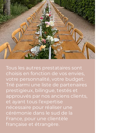
Tous les autres prestataires sont
choisis en fonction de vos envies,
votre personnalité, votre budget.
Trié parmi une liste de partenaires
prestigieux, bilingue, testés et
approuvés par nos anciens clients,
et ayant tous l’expertise
nécessaire pour réaliser une
cérémonie dans le sud de la
France, pour une clientèle
française et étrangère.