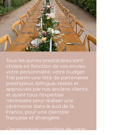
Tous les autres prestataires sont
choisis en fonction de vos envies,
votre personnalité, votre budget.
Trié parmi une liste de partenaires
prestigieux, bilingue, testés et
approuvés par nos anciens clients,
et ayant tous l’expertise
nécessaire pour réaliser une
cérémonie dans le sud de la
France, pour une clientèle
française et étrangère.
L’organisation complète de votre
mariage comprend : les conseils