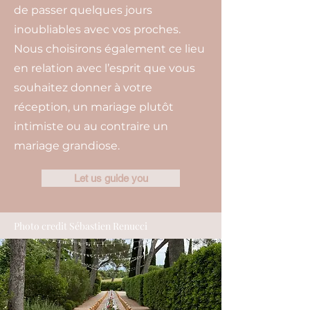
de passer quelques jours
inoubliables avec vos proches.
Nous choisirons également ce lieu
en relation avec l’esprit que vous
souhaitez donner à votre
réception, un mariage plutôt
intimiste ou au contraire un
mariage grandiose.
Let us guide you
Photo credit Sébastien Renucci