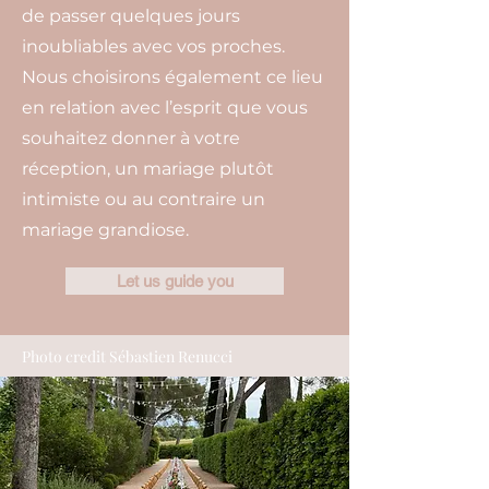
de passer quelques jours
inoubliables avec vos proches.
Nous choisirons également ce lieu
en relation avec l’esprit que vous
souhaitez donner à votre
réception, un mariage plutôt
intimiste ou au contraire un
mariage grandiose.
Let us guide you
Photo credit Sébastien Renucci