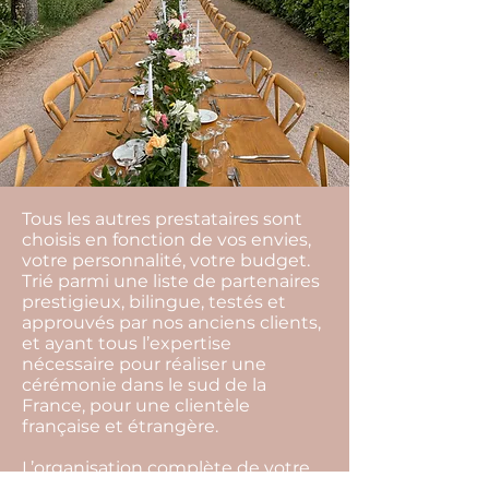
Tous les autres prestataires sont
choisis en fonction de vos envies,
votre personnalité, votre budget.
Trié parmi une liste de partenaires
prestigieux, bilingue, testés et
approuvés par nos anciens clients,
et ayant tous l’expertise
nécessaire pour réaliser une
cérémonie dans le sud de la
France, pour une clientèle
française et étrangère.
L’organisation complète de votre
mariage comprend : les conseils